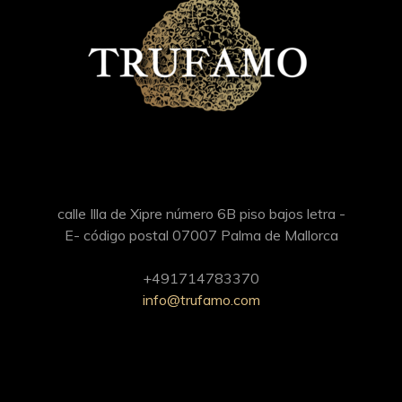
calle Illa de Xipre número 6B piso bajos letra -
E- código postal 07007 Palma de Mallorca
+491714783370
info@trufamo.com